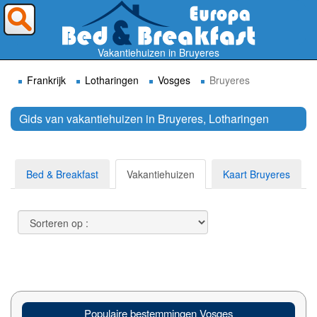
Waar wilt U heen ?
Vakantiehuizen in Bruyeres
Frankrijk
Lotharingen
Vosges
Bruyeres
Gids van vakantiehuizen in Bruyeres, Lotharingen
Zoek
Bed & Breakfast
Vakantiehuizen
Kaart Bruyeres
Populaire bestemmingen Vosges