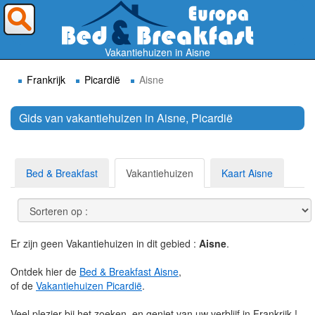
Waar wilt U heen ?
Vakantiehuizen in Aisne
Frankrijk
Picardië
Aisne
Gids van vakantiehuizen in Aisne, Picardië
Zoek
Bed & Breakfast
Vakantiehuizen
Kaart Aisne
Er zijn geen Vakantiehuizen in dit gebied :
Aisne
.
Ontdek hier de
Bed & Breakfast Aisne
,
of de
Vakantiehuizen Picardië
.
Veel plezier bij het zoeken, en geniet van uw verblijf in Frankrijk !