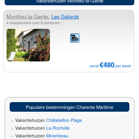
Vakantiehuizen Montlieu-la-Garde
Montlieu-la-Garde
,
Les Galards
4 slaapkamers voor 8 personen :
€480
vanaf
per week
Populaire bestemmingen Charente Maritime
Vakantiehuizen
Châtelaillon-Plage
Vakantiehuizen
La-Rochelle
Vakantiehuizen
Mirambeau