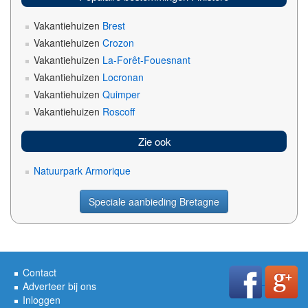
Vakantiehuizen
Brest
Vakantiehuizen
Crozon
Vakantiehuizen
La-Forêt-Fouesnant
Vakantiehuizen
Locronan
Vakantiehuizen
Quimper
Vakantiehuizen
Roscoff
Zie ook
Natuurpark Armorique
Speciale aanbieding Bretagne
Contact
Adverteer bij ons
Inloggen