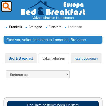
Waar wilt U heen ?
Vakantiehuizen in Locronan
Frankrijk
Bretagne
Finistere
Locronan
Gids van vakantiehuizen in Locronan, Bretagne
Zoek
Bed & Breakfast
Vakantiehuizen
Kaart Locronan
Populaire bestemmingen Finistere