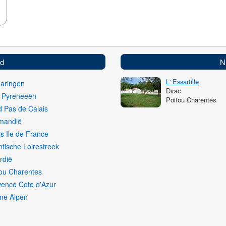
ed
N
L' Essartille
haringen
Dirac
i Pyreneeën
Poitou Charentes
 Pas de Calais
mandië
js Ile de France
ntische Loirestreek
rdië
ou Charentes
vence Cote d'Azur
ne Alpen