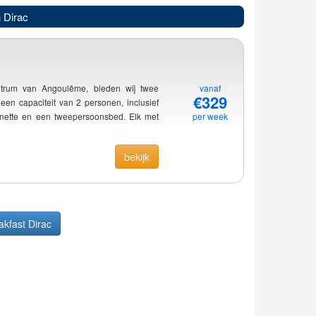
 Dirac
trum van Angoulême, bieden wij twee
vanaf
€329
en capaciteit van 2 personen, inclusief
henette en een tweepersoonsbed. Elk met
per week
bekijk
akfast Dirac