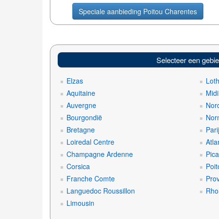
Speciale aanbieding Poitou Charentes
Selecteer een gebi
Elzas
Lot
Aquitaine
Mid
Auvergne
Nord
Bourgondië
Nor
Bretagne
Pari
Loiredal Centre
Atla
Champagne Ardenne
Pica
Corsica
Poit
Franche Comte
Pro
Languedoc Roussillon
Rho
Limousin