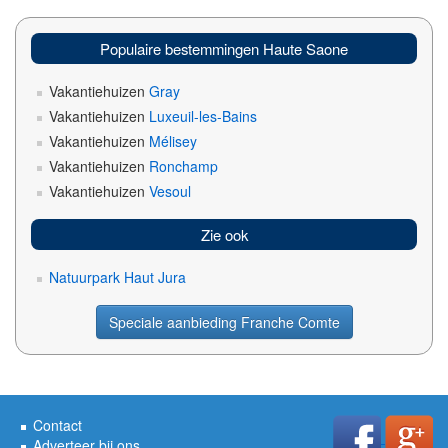
Populaire bestemmingen Haute Saone
Vakantiehuizen
Gray
Vakantiehuizen
Luxeuil-les-Bains
Vakantiehuizen
Mélisey
Vakantiehuizen
Ronchamp
Vakantiehuizen
Vesoul
Zie ook
Natuurpark Haut Jura
Speciale aanbieding Franche Comte
Contact
Adverteer bij ons