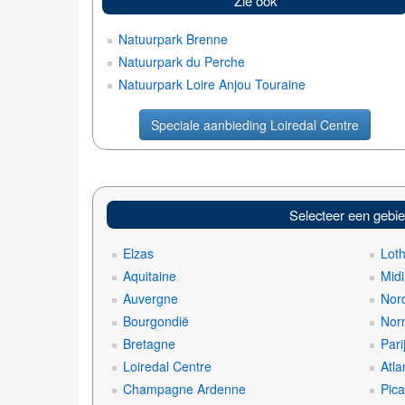
Zie ook
Natuurpark Brenne
Natuurpark du Perche
Natuurpark Loire Anjou Touraine
Speciale aanbieding Loiredal Centre
Selecteer een gebi
Elzas
Lot
Aquitaine
Mid
Auvergne
Nord
Bourgondië
Nor
Bretagne
Pari
Loiredal Centre
Atla
Champagne Ardenne
Pica