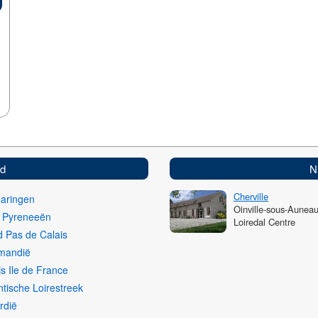
ed
N
Cherville
haringen
Oinville-sous-Aunea
i Pyreneeën
Loiredal Centre
 Pas de Calais
mandië
js Ile de France
ntische Loirestreek
rdië