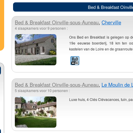
Bed & Breakfast Oinvil
Bed & Breakfast
Oinville-sous-Auneau
,
Cherville
4 slaapkamers voor 9 personen :
Ons Bed en Breakfast is gelegen op de
19e eeuwse boerderij, 18 km ten o
kastelen van de Loire en de graanroute,
Bed & Breakfast
Oinville-sous-Auneau
,
Le Moulin de 
5 slaapkamers voor 10 personen :
Luxe huis, 4 Clés Clévacances, tuin, par