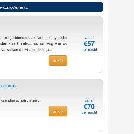
le-sous-Auneau
 rustige binnenplaats van onze typische
vanaf
€57
osten van Chartres, op de weg van de
 verwelkomen wij u het hele jaar ...
per nacht
bekijk
Lonceux
keerplaats, huisdieren ...
vanaf
€70
bekijk
per nacht