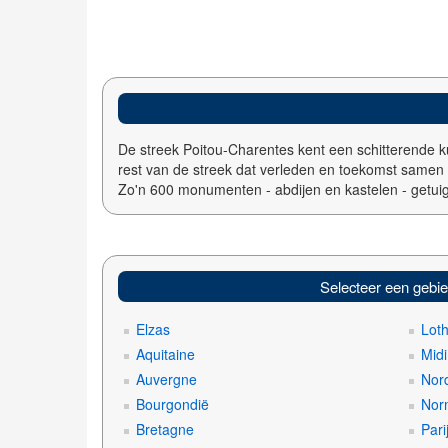
De streek Poitou-Charentes kent een schitterende kus
rest van de streek dat verleden en toekomst same
Zo'n 600 monumenten - abdijen en kastelen - getuig
Selecteer een gebi
Elzas
Lot
Aquitaine
Mid
Auvergne
Nord
Bourgondië
Nor
Bretagne
Pari