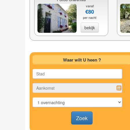
vanaf
€80
per nacht
bekijk
Waar wilt U heen ?
Zoek