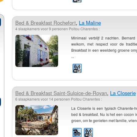
Bed & Breakfast
Rochefort
,
La Maline
4 slaapkamers voor 9 personen Poitou Charentes :
Minimaal verblijf 2 nachten. Bernard
welkom, met respect voor de traditi
Breakfast in een weelderig groene om
...
Bed & Breakfast
Saint-Sulpice-de-Royan
,
La Closerie
6 slaapkamers voor 14 personen Poitou Charentes :
La Closerie is een typisch Charente-h
bed & breakfast. Nu is het een cocon i
groen, om te genieten met familie, vrien