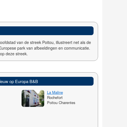
fdstad van de streek Poitou, illustreert net als de
 Europese park van afbeeldingen en communicatie.
op deze streek.
ieuw op Europa B&B
La Maline
Rochefort
Poitou Charentes