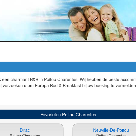
oek een charmant B&B in Poitou Charentes. Wij hebben de beste accom
j verzoeken u om Europa Bed & Breakfast bij uw boeking te vermelden
Favorieten Poitou Charentes
Dirac
Neuville-De-Poitou
Poitou Charentes
Poitou Charentes