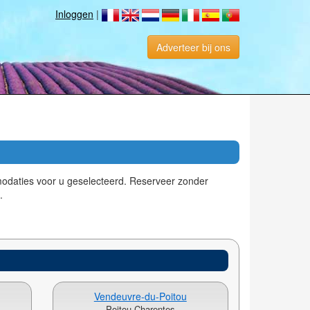
Inloggen
|
Adverteer bij ons
modaties voor u geselecteerd. Reserveer zonder
.
Vendeuvre-du-Poitou
Poitou Charentes