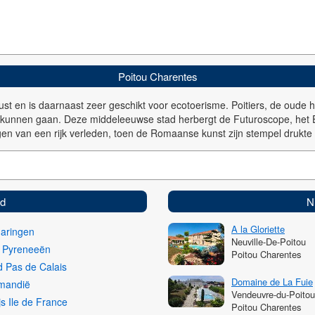
Poitou Charentes
t en is daarnaast zeer geschikt voor ecotoerisme. Poitiers, de oude hoo
n kunnen gaan. Deze middeleeuwse stad herbergt de Futuroscope, het
en van een rijk verleden, toen de Romaanse kunst zijn stempel drukte 
ed
N
A la Gloriette
haringen
Neuville-De-Poitou
i Pyreneeën
Poitou Charentes
 Pas de Calais
Domaine de La Fuie
mandië
Vendeuvre-du-Poitou
js Ile de France
Poitou Charentes