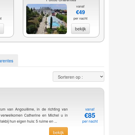
vanaf
€49
ht
per nacht
k
bekijk
arentes
rum van Angoulême, in de richting van
vanaf
€85
 verwelkomen Catherine en Michel u in
vlakbij hun eigen huis: 5 ruime en ...
per nacht
bekijk