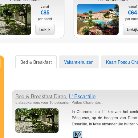
vanaf
vanaf
€85
€64
per nacht
per nac
bekijk
bekij
Bed & Breakfast
Vakantiehuizen
Kaart Poitou Ch
Bed & Breakfast
Dirac
,
L' Essartille
5 slaapkamers voor 10 personen Poitou Charentes :
In Charente, op 11 km van het cent
Périgueux, op de hoogten van Dirac
Essartille, in twee afzonderlijke huizen 