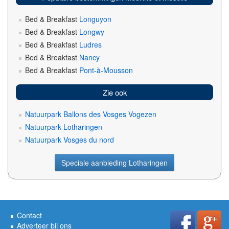
Bed & Breakfast
Longuyon
Bed & Breakfast
Longwy
Bed & Breakfast
Ludres
Bed & Breakfast
Nancy
Bed & Breakfast
Pont-à-Mousson
Zie ook
Natuurpark Ballons des Vosges Vogezen
Natuurpark Lotharingen
Natuurpark Vosges du nord
Speciale aanbieding Lotharingen
Contact
Adverteer bij ons