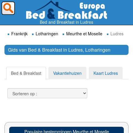
Waar wilt U heen ?
Bed and Breakfast in Ludres
Frankrijk
Lotharingen
Meurthe et Moselle
Ludres
Gids van Bed & Breakfast in Ludres, Lotharingen
Zoek
Bed & Breakfast
Vakantiehuizen
Kaart Ludres
Populaire bestemmingen Meurthe et Moselle