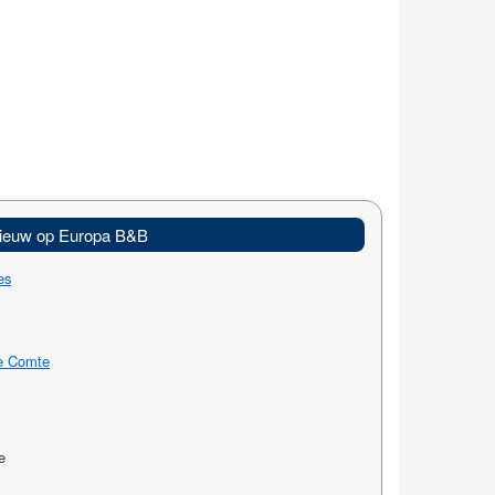
ieuw op Europa B&B
es
le Comte
e