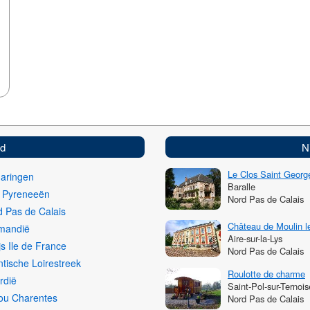
ed
N
Le Clos Saint Georg
haringen
Baralle
i Pyreneeën
Nord Pas de Calais
 Pas de Calais
Château de Moulin 
mandië
Aire-sur-la-Lys
js Ile de France
Nord Pas de Calais
ntische Loirestreek
Roulotte de charme
rdië
Saint-Pol-sur-Ternois
ou Charentes
Nord Pas de Calais