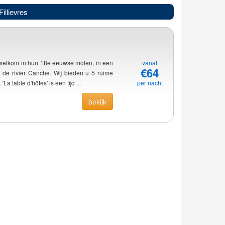
illievres
 welkom in hun 18e eeuwse molen, in een
vanaf
€64
de rivier Canche. Wij bieden u 5 ruime
La table d'hôtes' is een tijd ...
per nacht
bekijk