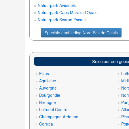
Natuurpark Avesnois
Natuurpark Caps Marais d’Opale
Natuurpark Scarpe Escaut
Speciale aanbieding Nord Pas de Calais
Selecteer een gebi
Elzas
Lot
Aquitaine
Mid
Auvergne
Nord
Bourgondië
Nor
Bretagne
Pari
Loiredal Centre
Atla
Champagne Ardenne
Pica
Corsica
Poit