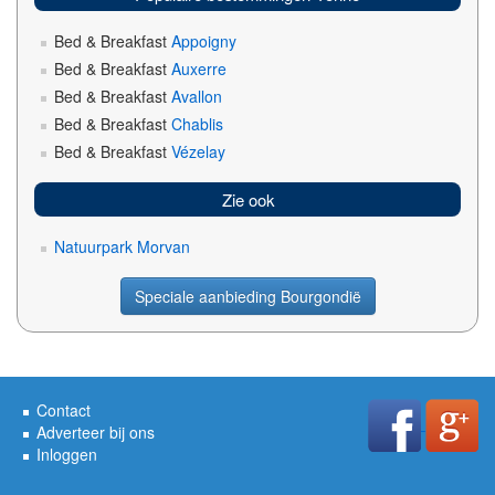
Bed & Breakfast
Appoigny
Bed & Breakfast
Auxerre
Bed & Breakfast
Avallon
Bed & Breakfast
Chablis
Bed & Breakfast
Vézelay
Zie ook
Natuurpark Morvan
Speciale aanbieding Bourgondië
Contact
Adverteer bij ons
Inloggen