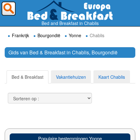
Waar wilt U heen ?
Bed and Breakfast in Chablis
Frankrijk
Bourgondië
Yonne
Chablis
Gids van Bed & Breakfast in Chablis, Bourgondië
Zoek
Bed & Breakfast
Vakantiehuizen
Kaart Chablis
Populaire bestemmingen Yonne