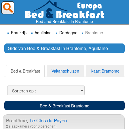
Waar wilt U heen ?
Bed and Breakfast in Brantome
Frankrijk
Aquitaine
Dordogne
Brantome
Gids van Bed & Breakfast in Brantome, Aquitaine
Zoek
Bed & Breakfast
Vakantiehuizen
Kaart Brantome
Bed & Breakfast Brantome
Brantôme
,
Le Clos du Payen
2 slaapkamers voor 6 personen :