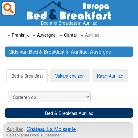
Waar wilt U heen ?
Bed and Breakfast in Aurillac
Frankrijk
Auvergne
Cantal
Aurillac
Gids van Bed & Breakfast in Aurillac, Auvergne
Zoek
Bed & Breakfast
Vakantiehuizen
Kaart Aurillac
Bed & Breakfast Aurillac
Aurillac
,
Château La Moissetie
4 slaapkamers voor 10 personen :